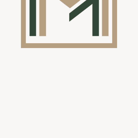
Plaatsing v
Na het verwijdere
schuifwanden
geïns
voordelen:
Maximale lichtinval
lichte en open sfeer
showroom.
Flexibiliteit:
De schu