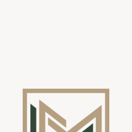
 sfeervolle
ng.
dt extra
, wind en
ardoor de carport
e zijkanten
:
warm element toe
voor een
e omgeving.