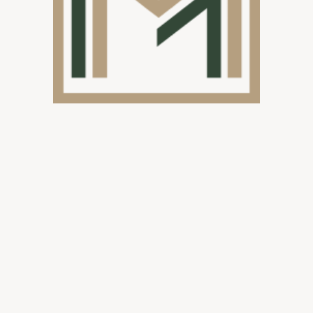
Hoe ziet u
Bij Midesti maken 
levensstijlen, zodat 
vertoeven. Als u uw
verschillende optie
laten maken, maar 
tegen de gevel. Da
verlichting, terras
automatische daken.
geïntegreerd. We bi