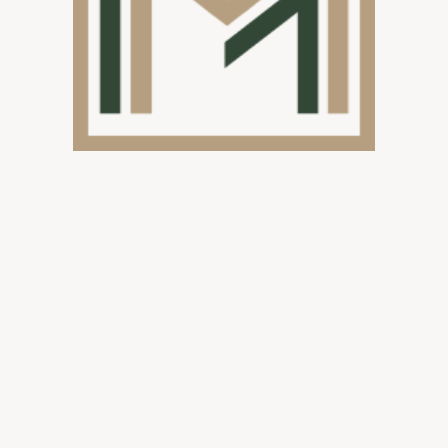
Voordelen
Een pergola biedt t
esthetiek en duurza
voordelen toe.
1. Beschermi
weersinvloe