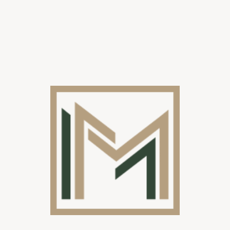
verlichting:
de avond.
Automatische
Bedien lamellen en schuifwanden eenvoudig
bediening:
met een afstandsbediening of app.
Weerbestendige
Langdurige
bescherming
tegen de
afwerkingen:
elementen.
Bekijk hier onze realisaties