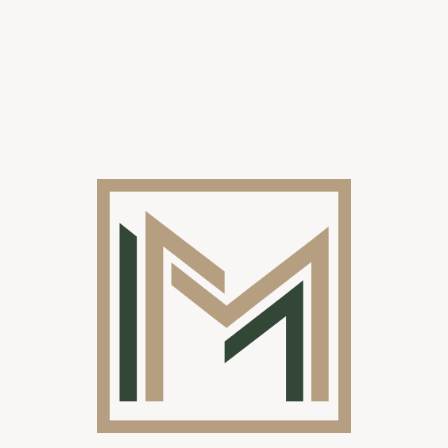
4. Technische mogelijkheden en afwerking
Elke overkapping met
polycarbonaat
wordt op maat gemaakt
volgens jouw noden.
Materialen:
Aluminium structuur: licht en roestvrij.
Stalen structuur: extra robuust.