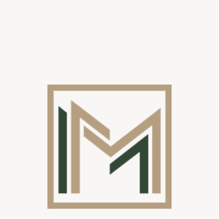
3. Slimme led verlichting voor extra gemak
Tegenwoordig kun je je led verlichting koppelen aan slimme
technologieën.
Opties:
Bediening via smartphone of afstandsbediening.
Automatische aanpassing op basis van zonsondergang of
bewegingssensoren.
Koppelbare verlichting met domoticasystemen zoals Philips
Hue of KNX
Bekijk hier onze realisaties