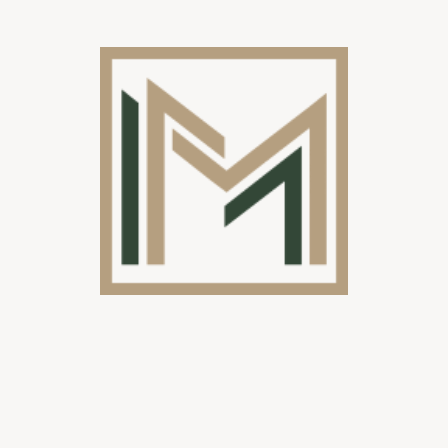
Onze klanten waarderen vooral:
-
Persoonlijke begeleiding
vanaf het eerste contact,
-
Heldere communicatie
en
snelle levertijden
,
- De
uitstekende prijs-kwaliteitverhouding
van onze systemen.
Of u nu een
moderne woning
heeft of een
klassieke tuin
, wij
ontwerpen elke schuifwand zodat ze één geheel vormt met uw stijl en
architectuur.