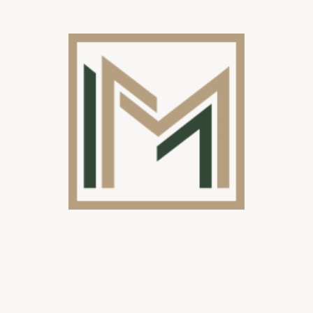
Uiterlijk
Luxe
Functioneel
Tijdens een adviesgesprek bekijken we samen:
de ligging van je terras
zonrichting
gewenste lichtinval
budget
esthetische voorkeur
Combineer met extra opties voor maximaal comfort
Zowel glazen als polycarbonaat overkappingen zijn perfect te
combineren met:
glazen schuifwanden
screens
LED- of RGB-verlichting
warmtelampen
Zo maak je van je terras een comfortabele buitenruimte voor elk
seizoen.