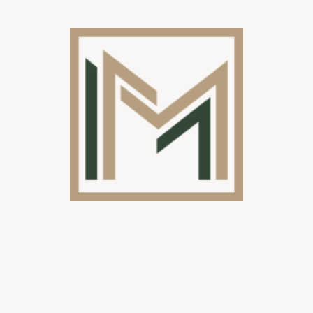
Parois pliantes en verre
Les
cloisons
pliantes en verre sont un moyen flexible et
élégant de diviser l’espace, ce qui les rend parfaites pour créer
un environnement ouvert et attrayant. Elles sont faciles à
installer et peuvent être adaptées aux besoins de chacun.
La plus grande différence avec les portes coulissantes en verre
est que vous ne perdez plus d’espace en ouvrant vos vitres.
Kits de construction